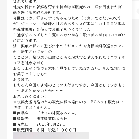
されています。
地元で採れた新鮮な野菜や特産物が販売され、緑に囲まれた阿
蘇を感じる素敵な場所です。
今回はミカン好きのナミちゃんのため（ミカンではないのです
が）ジューシーで酸味と甘さのバランスが美味しい１００％熊本
県産甘夏果汁を使ってお菓子をつくりました。
甘過ぎずさっぱりと甘夏のさわやかな甘酸っぱさがお口いっぱい
に広がります。
清正製菓は熊本に遊びに来てくださったお客様が銅像巡りツアー
から帰宅されてからの
ひととき、旅の思い出話とともに現地でご購入されたミニフィギ
ュアを眺めながら、
お召し上がり後でも末永く堪能していただきたい。そんな想いで
お菓子づくりをして
おります。
もちろん今回も★箱のヒミツ★付きですが、今回はヒミツがもう
一つあるとかないとか………
お楽しみください！
※復興支援商品のため販売は熊本県内のみ、ECネット販売は一
切致しておりません。
■商品名 「ナミの甘夏みるるん」
■製造者 清正製菓株式会社
■発売日 2023年7月22日
■販売価格 ８個 税込１,０００円