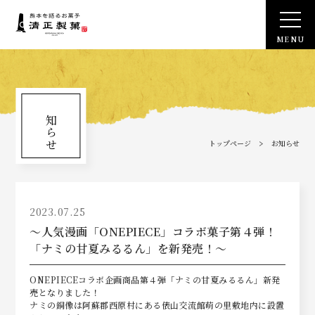
熊本を語るお菓子 清正製菓
M
E
N
U
お知らせ
トップページ
お知らせ
2023.07.25
～人気漫画「ONEPIECE」コラボ菓子第４弾！
「ナミの甘夏みるるん」を新発売！～
ONEPIECEコラボ企画商品第４弾「ナミの甘夏みるるん」新発
売となりました！
ナミの銅像は阿蘇郡西原村にある俵山交流館萌の里敷地内に設置