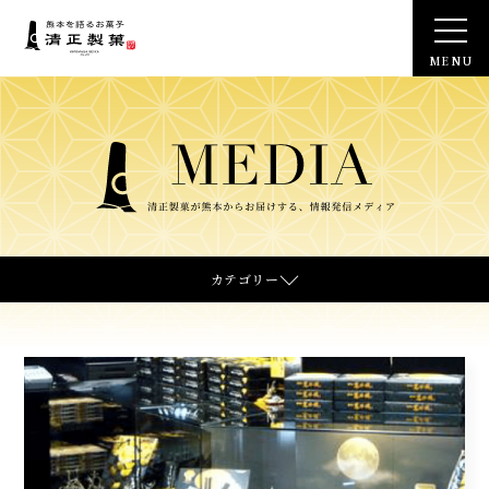
熊本を語るお菓子 清正製菓
M
E
N
U
カテゴリー