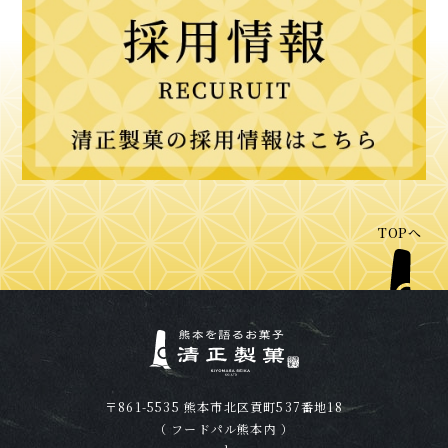
TOPへ
熊本を語るお菓子 清正
〒861-5535 熊本市北区貢町537番地18
（ フードパル熊本内 ）